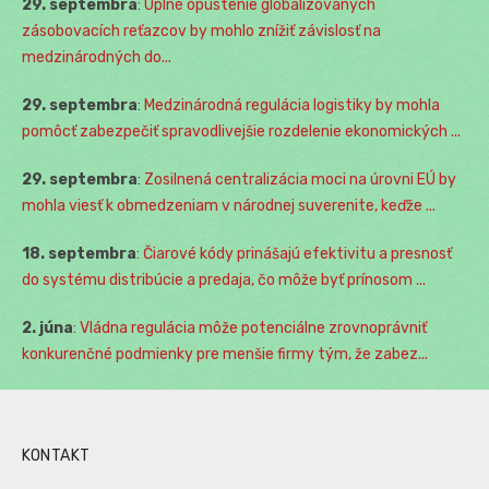
29. septembra
:
Úplné opustenie globalizovaných
zásobovacích reťazcov by mohlo znížiť závislosť na
medzinárodných do...
29. septembra
:
Medzinárodná regulácia logistiky by mohla
pomôcť zabezpečiť spravodlivejšie rozdelenie ekonomických ...
29. septembra
:
Zosilnená centralizácia moci na úrovni EÚ by
mohla viesť k obmedzeniam v národnej suverenite, keďže ...
18. septembra
:
Čiarové kódy prinášajú efektivitu a presnosť
do systému distribúcie a predaja, čo môže byť prínosom ...
2. júna
:
Vládna regulácia môže potenciálne zrovnoprávniť
konkurenčné podmienky pre menšie firmy tým, že zabez...
KONTAKT