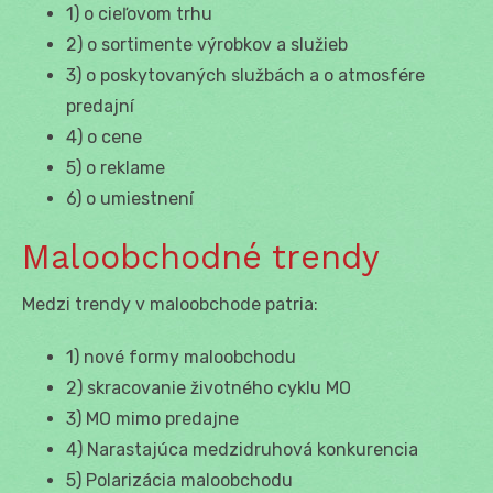
1) o cieľovom trhu
2) o sortimente výrobkov a služieb
3) o poskytovaných službách a o atmosfére
predajní
4) o cene
5) o reklame
6) o umiestnení
Maloobchodné trendy
Medzi trendy v maloobchode patria:
1) nové formy maloobchodu
2) skracovanie životného cyklu MO
3) MO mimo predajne
4) Narastajúca medzidruhová konkurencia
5) Polarizácia maloobchodu