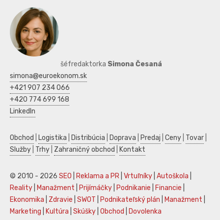
šéfredaktorka
Simona Česaná
simona@euroekonom.sk
+421 907 234 066
+420 774 699 168
LinkedIn
Obchod
|
Logistika
|
Distribúcia
|
Doprava
|
Predaj
|
Ceny
|
Tovar
|
Služby
|
Trhy
|
Zahraničný obchod
|
Kontakt
© 2010 - 2026
SEO
|
Reklama a PR
|
Vrtuľníky
|
Autoškola
|
Reality
|
Manažment
|
Prijímáčky
|
Podnikanie
|
Financie
|
Ekonomika
|
Zdravie
|
SWOT
|
Podnikateľský plán
|
Manažment
|
Marketing
|
Kultúra
|
Skúšky
|
Obchod
|
Dovolenka