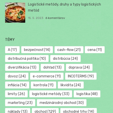
Logistické metódy, druhy a typy logistických
metód
15. 5. 2023
6 komentárov
TÉMY
A
(17)
bezpečnosť
(14)
cash-flow
(21)
cena
(11)
distribučná politika
(10)
distribúcia
(24)
diverzifikácia
(13)
dohľad
(13)
doprava
(24)
dovoz
(24)
e-commerce
(11)
INCOTERMS
(19)
inflácia
(14)
kontrola
(11)
likvidita
(24)
limity
(26)
logistické metódy
(33)
logistika
(48)
marketing
(23)
medzinárodný obchod
(30)
náklady
(13)
obchod
(129)
obchodné trhy
(14)