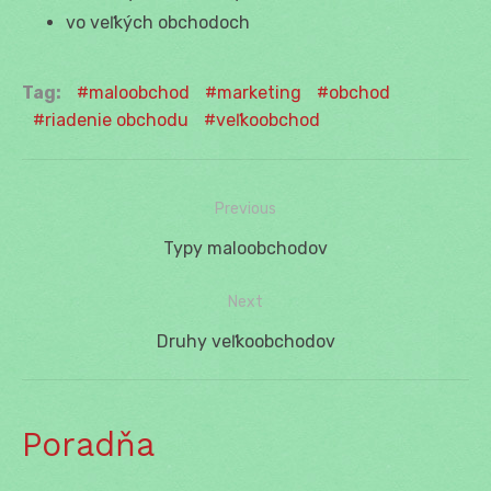
vo veľkých obchodoch
Tag:
maloobchod
marketing
obchod
riadenie obchodu
veľkoobchod
Previous
Navigácia
Previous
Typy maloobchodov
v
post:
Next
článku
Next
Druhy veľkoobchodov
post:
Poradňa