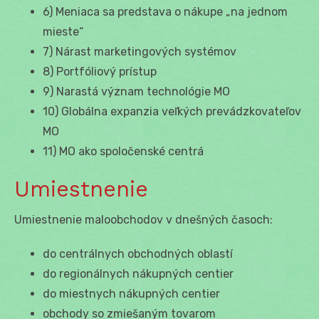
6) Meniaca sa predstava o nákupe „na jednom
mieste“
7) Nárast marketingových systémov
8) Portfóliový prístup
9) Narastá význam technológie MO
10) Globálna expanzia veľkých prevádzkovateľov
MO
11) MO ako spoločenské centrá
Umiestnenie
Umiestnenie maloobchodov v dnešných časoch:
do centrálnych obchodných oblastí
do regionálnych nákupných centier
do miestnych nákupných centier
obchody so zmiešaným tovarom