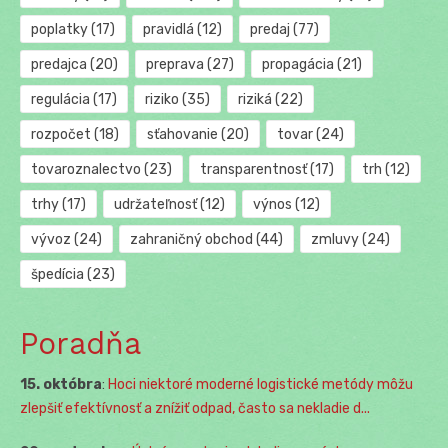
poplatky
(17)
pravidlá
(12)
predaj
(77)
predajca
(20)
preprava
(27)
propagácia
(21)
regulácia
(17)
riziko
(35)
riziká
(22)
rozpočet
(18)
sťahovanie
(20)
tovar
(24)
tovaroznalectvo
(23)
transparentnosť
(17)
trh
(12)
trhy
(17)
udržateľnosť
(12)
výnos
(12)
vývoz
(24)
zahraničný obchod
(44)
zmluvy
(24)
špedícia
(23)
Poradňa
15. októbra
:
Hoci niektoré moderné logistické metódy môžu
zlepšiť efektívnosť a znížiť odpad, často sa nekladie d...